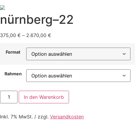
nürnberg–22
375,00
€
–
2.670,00
€
Format
Rahmen
nürnberg–
In den Warenkorb
22
Menge
Inkl. 7% MwSt. / zzgl.
Versandkosten